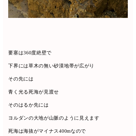
要塞は
360
度絶壁で
下界には草木の無い砂漠地帯が広がり
その先には
青く光る死海が見渡せ
そのはるか先には
ヨルダンの大地が山脈のように見えます
死海は海抜がマイナス
400m
なので