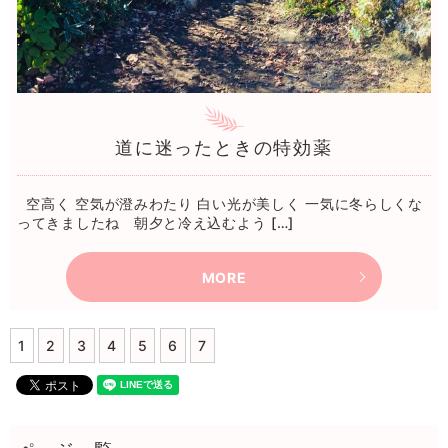
道に迷ったときの特効薬
空高く 空気が澄みわたり 白い光が美しく 一気に冬らしくな
ってきましたね 朝夕と冷え込むよう […]
MORE
1
2
3
4
5
6
7