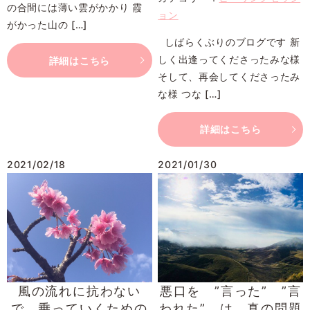
の合間には薄い雲がかかり 霞
ョン
がかった山の […]
しばらくぶりのブログです 新
しく出逢ってくださったみな様
詳細はこちら
そして、再会してくださったみ
な様 つな […]
詳細はこちら
2021/02/18
2021/01/30
風の流れに抗わない
悪口を ”言った” ”言
で、乗っていくための
われた” は、真の問題