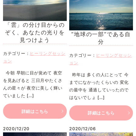
「雲」の分け目からの
ぞく、あなたの光りを
”地球の一部”である自
見つけよう
分
カテゴリー：
ヒーリングセッシ
カテゴリー：
ヒーリングセッシ
ョン
ョン
今朝 早朝に目が覚めて 夜空
昨年は 多くの人にとって 今
を見あげると 三日月やたくさ
までになかったくらいの 変化
んの星々が 夜空に美しく輝い
の最中を 通過していったので
ていました […]
はないでしょ […]
詳細はこちら
詳細はこちら
2020/12/20
2020/12/06