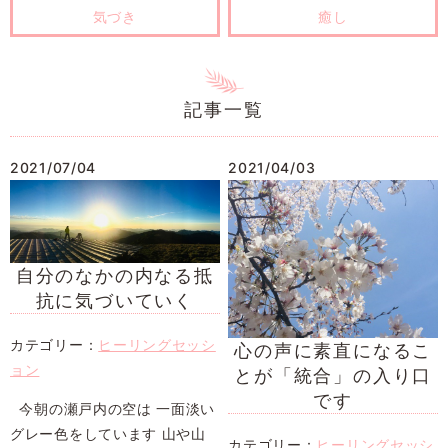
気づき
癒し
記事一覧
2021/07/04
2021/04/03
自分のなかの内なる抵
抗に気づいていく
カテゴリー：
ヒーリングセッシ
心の声に素直になるこ
ョン
とが「統合」の入り口
です
今朝の瀬戸内の空は 一面淡い
グレー色をしています 山や山
カテゴリー：
ヒーリングセッシ