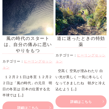
風の時代のスタート
道に迷ったときの特効
は、自分の痛みに思い
薬
やりをもつ
カテゴリー：
ヒーリングセッシ
カテゴリー：
ヒーリングセッシ
ョン
ョン
空高く 空気が澄みわたり 白
１２月２１日は冬至 １２月２
い光が美しく 一気に冬らしく
２日は「風の時代」の元旦 明
なってきましたね 朝夕と冷え
日の冬至は 日本の位置する北
込むよう […]
半球では […]
詳細はこちら
詳細はこちら