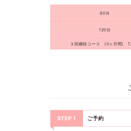
90分
120分
３回継続コース (3ヶ月間) 1
STEP 1
ご予約